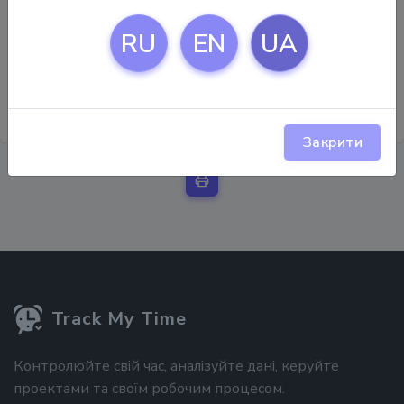
першого місяця бескоштовно, щоб переконатися,
що він відповідає вашим потребам. Якщо у вас
RU
EN
UA
виникли додаткові запитання або ви хочете
попросити повернення, не соромтеся звертатися
до нас за адресою support@track-my-time.com.
Закрити
Track My Time
Контролюйте свій час, аналізуйте дані, керуйте
проектами та своїм робочим процесом.